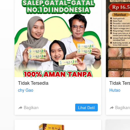
Tidak Tersedia
Tidak Ter
chy Gao
Hutao
Bagikan
`
Bagikan
Lihat Detil