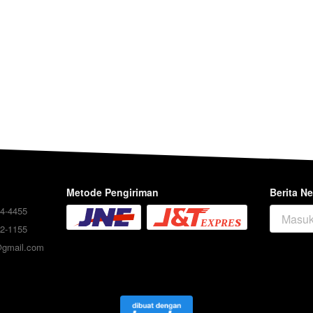
Metode Pengiriman
Berita Ne
4-4455
2-1155
@gmail.com