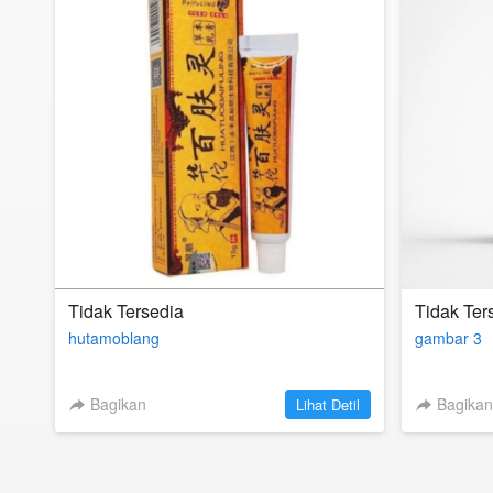
Tidak Tersedia
Tidak Ter
hutamoblang
gambar 3
Bagikan
`
Bagikan
Lihat Detil