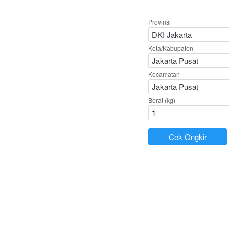
Provinsi
DKI Jakarta
Kota/Kabupaten
Jakarta Pusat
Kecamatan
Jakarta Pusat
Berat (kg)
`
Cek Ongkir