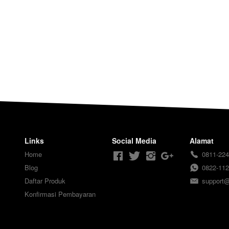
Links
Social Media
Alamat
Home
0811-224
Blog
0822-112
Daftar Produk
support
Konfirmasi Pembayaran