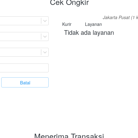
Cek Ongkir
Jakarta Pusat (1 
Kurir
Layanan
Tidak ada layanan
`
Batal
Menerima Transaksi