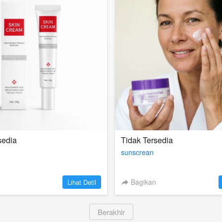
sedia
Tidak Tersedia
sunscrean
`
Bagikan
Lihat Detil
`
Berakhir