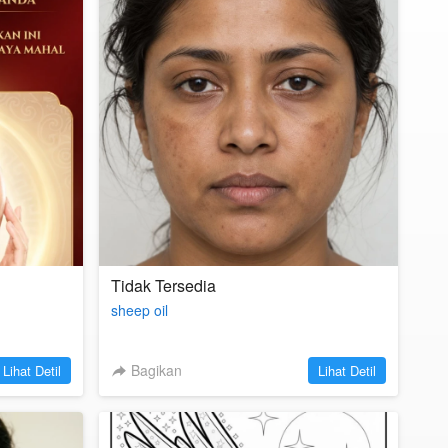
Tidak Tersedia
sheep oil
`
Bagikan
`
Lihat Detil
Lihat Detil