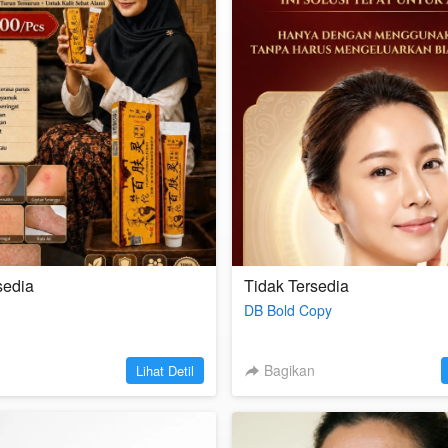
sedia
Tidak Tersedia
DB Bold Copy
`
Bagikan
Lihat Detil