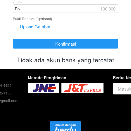
Jumlah
Rp
Bukti Transfer (Opsional)
`
Upload Gambar
`
Konfirmasi
Tidak ada akun bank yang tercatat
Metode Pengiriman
Berita Ne
4-4455
2-1155
@gmail.com