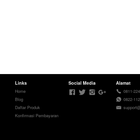
Links
Social Media
Alamat
Home
0811-224
Blog
0822-112
Daftar Produk
support
Konfirmasi Pembayaran